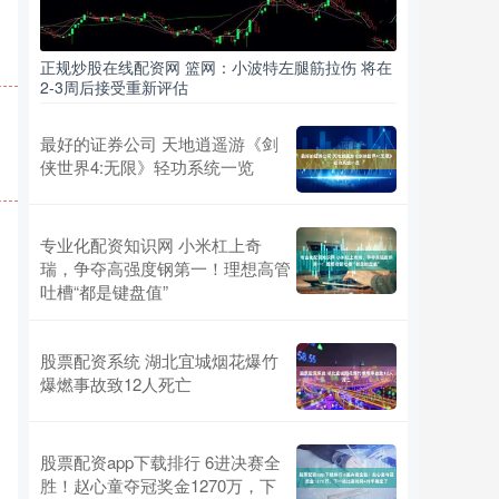
正规炒股在线配资网 篮网：小波特左腿筋拉伤 将在
2-3周后接受重新评估
最好的证券公司 天地逍遥游《剑
侠世界4:无限》轻功系统一览
专业化配资知识网 小米杠上奇
瑞，争夺高强度钢第一！理想高管
吐槽“都是键盘值”
股票配资系统 湖北宜城烟花爆竹
爆燃事故致12人死亡
股票配资app下载排行 6进决赛全
胜！赵心童夺冠奖金1270万，下