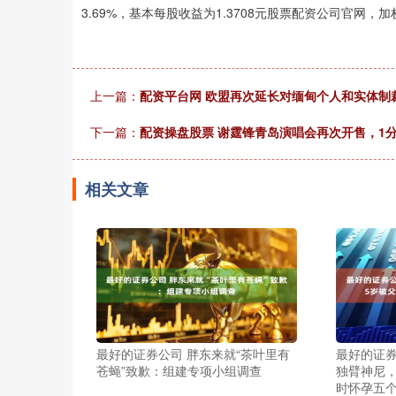
3.69%，基本每股收益为1.3708元股票配资公司官网，
上一篇：
配资平台网 欧盟再次延长对缅甸个人和实体制
下一篇：
配资操盘股票 谢霆锋青岛演唱会再次开售，1
相关文章
最好的证券公司 胖东来就“茶叶里有
最好的证券
苍蝇”致歉：组建专项小组调查
独臂神尼，
时怀孕五